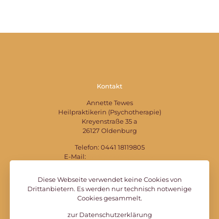
Kontakt
Annette Tewes
Heilpraktikerin (Psychotherapie)
Kreyenstraße 35 a
26127 Oldenburg
Telefon:
0441 18119805
E-Mail:
info@tewes-praxis.de
Diese Webseite verwendet keine Cookies von
Drittanbietern. Es werden nur technisch notwenige
Cookies gesammelt.
zur Datenschutzerklärung